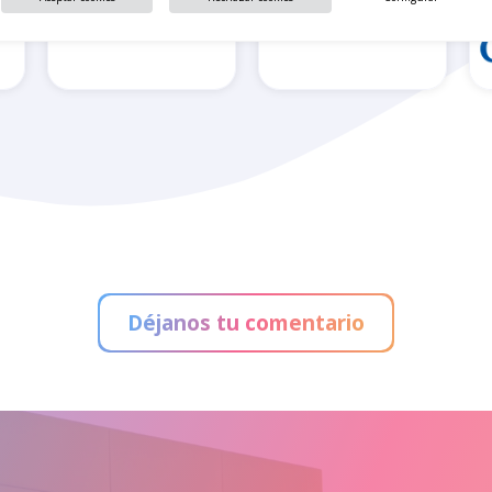
Feu Vert
Greenwich
Déjanos tu comentario