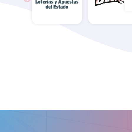
Administración
Belros
de Loterías