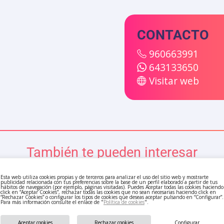
CONTACTO
960663991
643133650
Visitar web
También te pueden interesar
Esta web utiliza cookies propias y de terceros para analizar el uso del sitio web y mostrarte
publicidad relacionada con tus preferencias sobre la base de un perfil elaborado a partir de tus
hábitos de navegación (por ejemplo, páginas visitadas). Puedes Aceptar todas las cookies haciendo
click en “Aceptar Cookies”, rechazar todas las cookies que no sean necesarias haciendo click en
“Rechazar Cookies” o configurar los tipos de cookies que deseas aceptar pulsando en “Configurar”.
Para más información consulte el enlace de "
Política de cookies
".
Aceptar cookies
Rechazar cookies
Configurar