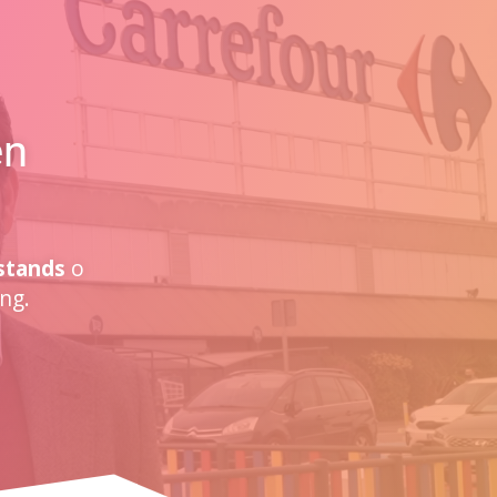
en
stands
o
ng.