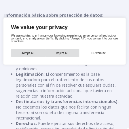
Información básica sobre protección de datos:
Responsable:
Responsable Carmila España, S.L.U.,
We value your privacy
(«Carmila») con dirección en Avda. de la Transición
Española, 34 Edificio B – Planta 4ª (Parque Empresarial
We use cookies to enhance your browsing experience, serve personalized ads or
content, and analyze our traffic. By clicking "Accept All", you consent to our use
Omega) – 28108 Alcobendas (Madrid) y C.I.F. B-
of cookies.
86772837
Categoría de datos:
Datos de contacto y de carácter
Accept All
Reject All
Customize
identificativo y otros datos que Usted nos proporcione.
Finalidad:
Gestión de sus dudas, sugerencias, consultas
y opiniones.
Legitimación:
El consentimiento es la base
legitimadora para el tratamiento de sus datos
personales con el fin de resolver cualesquiera dudas,
sugerencias o información adicional que tuviera en
relación con nuestra actividad.
Destinatarios (y transferencias internacionales):
No cedemos los datos que nos facilita con ningún
tercero ni son objeto de ninguna transferencia
internacional.
Derechos:
Puede ejercitar sus derechos de acceso,
rectificación, supresión, portabilidad y limitación del