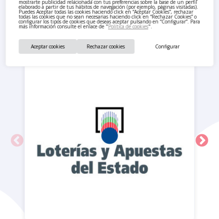
mostrarte publicidad relacionada con tus preferencias sobre la base de un perfil
elaborado a partir de tus hábitos de navegación (por ejemplo, páginas visitadas).
Puedes Aceptar todas las cookies haciendo click en “Aceptar Cookies”, rechazar
todas las cookies que no sean necesarias haciendo click en “Rechazar Cookies” o
configurar los tipos de cookies que deseas aceptar pulsando en “Configurar”. Para
También te pueden interesar
más información consulte el enlace de "
Política de cookies
".
Aceptar cookies
Rechazar cookies
Configurar