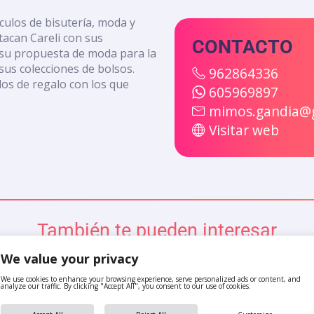
culos de bisutería, moda y
tacan Careli con sus
CONTACTO
n su propuesta de moda para la
us colecciones de bolsos.
962864336
los de regalo con los que
605969897
mimos.gandia@
Visitar web
También te pueden interesar
We value your privacy
We use cookies to enhance your browsing experience, serve personalized ads or content, and
analyze our traffic. By clicking "Accept All", you consent to our use of cookies.