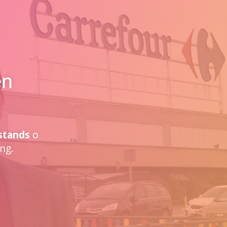
en
stands
o
ng.