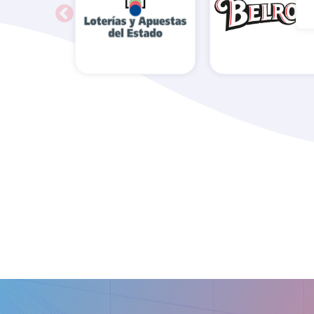
Administración
Belros
de Loterías