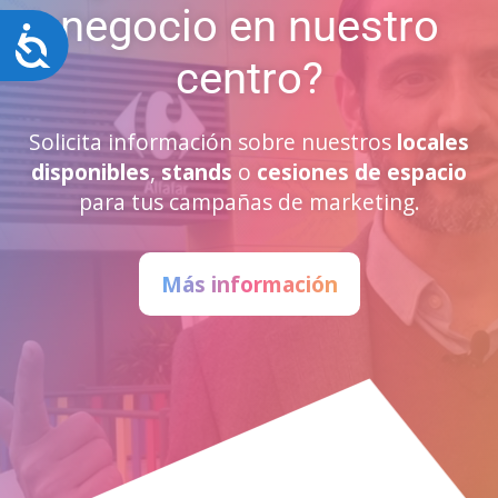
negocio en nuestro
Accesibilidad
centro?
Solicita información sobre nuestros
locales
disponibles
,
stands
o
cesiones de espacio
para tus campañas de marketing.
Más información