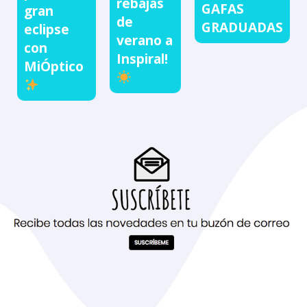
rebajas
GAFAS
gran
de
GRADUADAS
eclipse
verano a
con
Inspiral!
MiÓptico